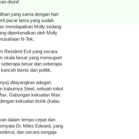
an disini!
dihari yang sama dengan hari
rti pacar lama yang sudah
Max mendapatkan Molly sedang
ang diperkenalkan oleh Molly
perusahaan N-Tek.
lm Resident Evil yang secara
m skala besar yang mensuport
asan seberapa besar dan seberapa
ancah bisnis dan politik.
mnya) ditayangkan adegan
an kaburnya Steel, sebuah robot
i Max. Gabungan kekuatan Max
ngan kekuatan listrik (kalau
gkan dalam tempo cepat dan
rnyata Dr. Miles Edward, yang
selimut, dan secara sengaja