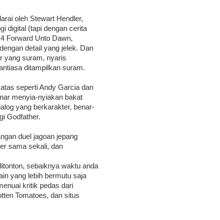
arai oleh Stewart Hendler,
i digital (tapi dengan cerita
o 4 Forward Unto Dawn,
engan detail yang jelek. Dan
r yang suram, nyaris
antiasa ditampilkan suram.
tas seperti Andy Garcia dan
benar menyia-nyiakan bakat
alog yang berkarakter, benar-
gi Godfather.
angan duel jagoan jepang
er sama sekali, dan
ditonton, sebaiknya waktu anda
in yang lebih bermutu saja
menuai kritik pedas dari
Rotten Tomatoes, dan situs