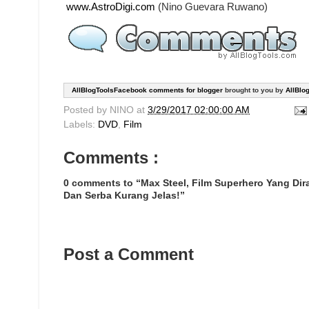
www.AstroDigi.com
(Nino Guevara Ruwano)
AllBlogToolsFacebook comments for blogger
brought to you by
AllBlo
Posted by
NINO
at
3/29/2017 02:00:00 AM
Labels:
DVD
,
Film
Comments :
0 comments to “Max Steel, Film Superhero Yang Dir
Dan Serba Kurang Jelas!”
Post a Comment