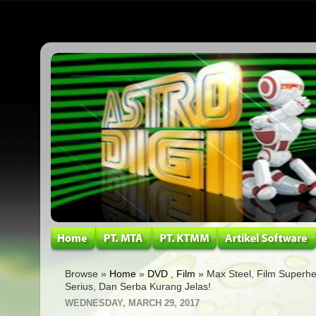
Browse »
Home
»
DVD
,
Film
» Max Steel, Film Superh
Serius, Dan Serba Kurang Jelas!
WEDNESDAY, MARCH 29, 2017