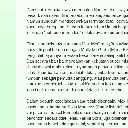
Dan saat kemudian saya menonton film tersebut, say
besar kisah dalam film tersebut memang sesuai deng
Namun sungguh mengecewakan ternyata detail penyaj
yang saya harapkan. Secara keseluruhan film ini bagi
jelek dan “not recommended” (tidak saya rekomendasik
Film ini mengisahkan tentang Max McGrath (Ben Winc
hanya tinggal berdua dengan Molly McGrath (Maria Bell
pergi oleh ayahnya, merasa kesal karena setiap kali 
Dan secara tiba-tiba mendapatkan kekuatan super mist
disinilah awal mula ketidak-nyamanan penyajian film i
tidak digambarkan secara lebih detail, pribadi semaca
tumbuh sebagai pemuda canggung, atau pemuda penuh
ataukan pemberani, tidak jelas! Kemudian kekuatan s
juga tidak digambarkan dengan detail di film tersebut.
Dalam sebuah kecelakaan yang tidak disengaja, Max 
gadis cantik bernama Sofia Martinez (Ana Villafarie), 
yang sama muncul kembali, seperti halnya saat film 
penonton secara tidak jelas, kali ini Sofia juga diperken
bagaimana keseharian gadis ini, seperti apa orang tu