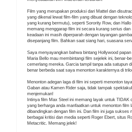
Film yang merupakan produksi dari Mattel dan disutrad
yang dikenal lewat film-film yang dibuat dengan teknolog
yang kurang bermutu), seperti Sorority Row, dan Hall
memang menggarap film ini secara kurang serius dan d
keadaan ini masih diperparah dengan tayangan gamba
disepanjang film. Bahkan saat siang hari, suasana sen
Saya menyayangkan bahwa bintang Hollywood papan a
Maria Bello mau membintangi film sejelek ini, benar-
cemerlang mereka. Garcia tampil tanpa ada satupun di
benar berbeda saat saya menonton karakternya di trilo
Menonton adegan laga di film ini seperti menonton tay
Gaban atau Kamen Rider saja, tidak tampak spektakul
menjemukan!
Intinya film Max Steel ini memang layak untuk TIDAK 
yang berharga anda manfaatkan untuk menonton film la
dibandingkan dengan film ini. Dan film ini juga sukses 
berbagai kritisi dan media seperti Roger Ebert, situs 
Metacritic. Memang jelek!