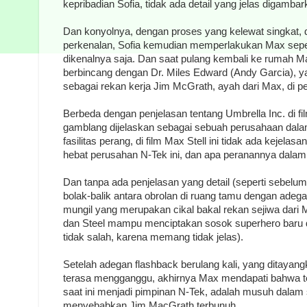
kepribadian Sofia, tidak ada detail yang jelas digambark
Dan konyolnya, dengan proses yang kelewat singkat, 
perkenalan, Sofia kemudian memperlakukan Max sepe
dikenalnya saja. Dan saat pulang kembali ke rumah 
berbincang dengan Dr. Miles Edward (Andy Garcia), y
sebagai rekan kerja Jim McGrath, ayah dari Max, di 
Berbeda dengan penjelasan tentang Umbrella Inc. di fi
gamblang dijelaskan sebagai sebuah perusahaan dala
fasilitas perang, di film Max Stell ini tidak ada kejel
hebat perusahan N-Tek ini, dan apa peranannya dalam k
Dan tanpa ada penjelasan yang detail (seperti sebelu
bolak-balik antara obrolan di ruang tamu dengan adeg
mungil yang merupakan cikal bakal rekan sejiwa dar
dan Steel mampu menciptakan sosok superhero baru de
tidak salah, karena memang tidak jelas).
Setelah adegan flashback berulang kali, yang ditayan
terasa mengganggu, akhirnya Max mendapati bahwa te
saat ini menjadi pimpinan N-Tek, adalah musuh dalam 
menyebabkan Jim MacGrath terbunuh.