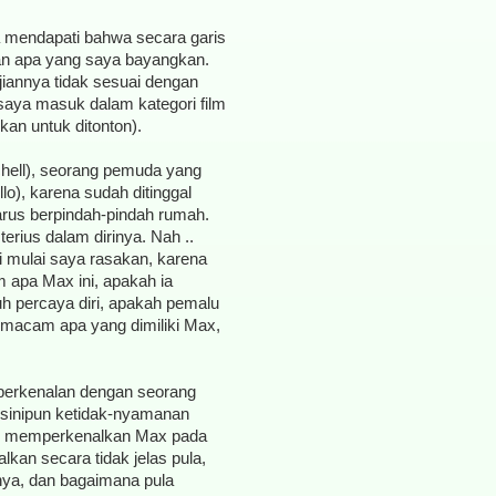
a mendapati bahwa secara garis
an apa yang saya bayangkan.
iannya tidak sesuai dengan
 saya masuk dalam kategori film
an untuk ditonton).
hell), seorang pemuda yang
o), karena sudah ditinggal
harus berpindah-pindah rumah.
erius dalam dirinya. Nah ..
ni mulai saya rasakan, karena
m apa Max ini, apakah ia
 percaya diri, apakah pemalu
emacam apa yang dimiliki Max,
berkenalan dengan seorang
disinipun ketidak-nyamanan
ini memperkenalkan Max pada
alkan secara tidak jelas pula,
anya, dan bagaimana pula