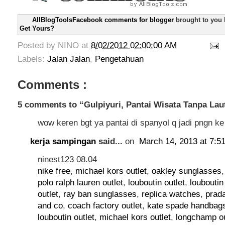
AllBlogToolsFacebook comments for blogger
brought to you
Get Yours?
Posted by
NINO
at
8/02/2012 02:00:00 AM
Labels:
Jalan Jalan
,
Pengetahuan
Comments :
5 comments to “Gulpiyuri, Pantai Wisata Tanpa Lau
wow keren bgt ya pantai di spanyol q jadi pngn ke
kerja sampingan
said...
on
March 14, 2013 at 7:5
ninest123 08.04
nike free
,
michael kors outlet
,
oakley sunglasses
polo ralph lauren outlet
,
louboutin outlet
,
loubouti
outlet
,
ray ban sunglasses
,
replica watches
,
prad
and co
,
coach factory outlet
,
kate spade handbag
louboutin outlet
,
michael kors outlet
,
longchamp ou