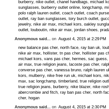
burberry
,
nike outlet
,
chanel handbags
,
michael ko
sunglasses
,
burberry outlet online
,
longchamp
,
mi
polo ralph lauren outlet
,
coach outlet
,
coach purs
outlet
,
ray ban sunglasses
,
tory burch outlet
,
gucc
jewelry
,
nike air max
,
michael kors
,
oakley sungl
outlet
,
louboutin
,
nike air max
,
jordan shoes
,
prada
Anonymous said...
on
August 4, 2015 at 2:29 PM
new balance pas cher
,
north face
,
ray ban uk
,
lou
nike air max
,
hollister
,
tn pas cher
,
hollister pas c
michael kors
,
vans pas cher
,
hermes
,
sac guess
air max
,
true religion jeans
,
lacoste pas cher
,
ralp
converse pas cher
,
vanessa bruno
,
ralph lauren u
kors
,
mulberry
,
nike free run uk
,
michael kors
,
ni
max
,
sac longchamp
,
timberland
,
true religion out
true religion jeans
,
burberry
,
nike blazer
,
nike ros
abercrombie and fitch
,
ray ban pas cher
,
north fa
cher
,
hogan
Anonymous said...
on
August 4, 2015 at 2:30 PM