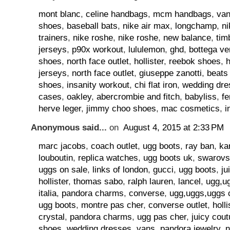
mont blanc
,
celine handbags
,
mcm handbags
,
van
shoes
,
baseball bats
,
nike air max
,
longchamp
,
n
trainers
,
nike roshe
,
nike roshe
,
new balance
,
tim
jerseys
,
p90x workout
,
lululemon
,
ghd
,
bottega ve
shoes
,
north face outlet
,
hollister
,
reebok shoes
,
h
jerseys
,
north face outlet
,
giuseppe zanotti
,
beats
shoes
,
insanity workout
,
chi flat iron
,
wedding dre
cases
,
oakley
,
abercrombie and fitch
,
babyliss
,
f
herve leger
,
jimmy choo shoes
,
mac cosmetics
,
i
Anonymous said...
on
August 4, 2015 at 2:33 PM
marc jacobs
,
coach outlet
,
ugg boots
,
ray ban
,
ka
louboutin
,
replica watches
,
ugg boots uk
,
swarovs
uggs on sale
,
links of london
,
gucci
,
ugg boots
,
ju
hollister
,
thomas sabo
,
ralph lauren
,
lancel
,
ugg,ug
italia
,
pandora charms
,
converse
,
ugg,uggs,uggs 
ugg boots
,
montre pas cher
,
converse outlet
,
holli
crystal
,
pandora charms
,
ugg pas cher
,
juicy cout
shoes
,
wedding dresses
,
vans
,
pandora jewelry
,
n