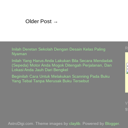
Older Post
→
R
Inilah Deretan Sekolah Dengan Desain Kelas Paling
Nyaman
Inilah Yang Harus Anda Lakukan Bila Secara Mendadak
(Sepeda) Motor Anda Mogok Ditengah Perjalanan, Dan
Lokasi Anda Jauh Dari Bengkel
Beginilah Cara Untuk Melakukan Scanning Pada Buku
Yang Tebal Tanpa Merusak Buku Tersebut
V
9
AstroDigi.com. Theme images by
claylib
. Powered by
Blogger
.