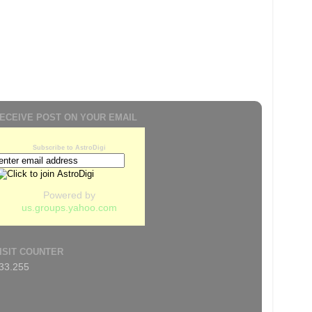
ECEIVE POST ON YOUR EMAIL
Subscribe to AstroDigi
Powered by
us.groups.yahoo.com
ISIT COUNTER
33.255