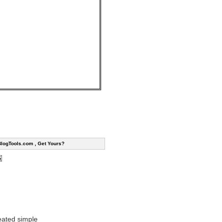
BlogTools.com , Get Yours?
reated simple