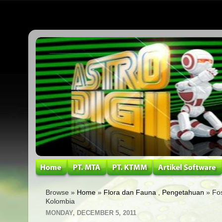
Browse »
Home
»
Flora dan Fauna
,
Pengetahuan
» Fos
Kolombia
MONDAY, DECEMBER 5, 2011