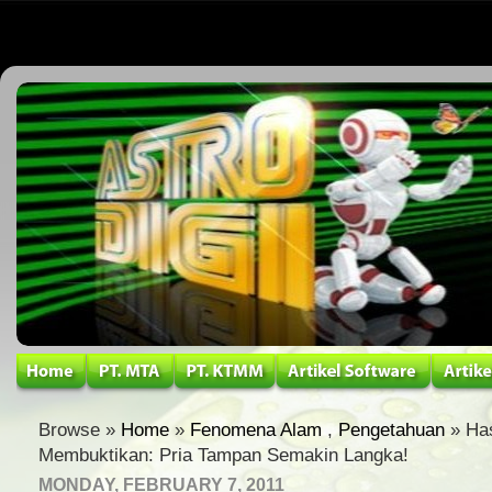
Browse »
Home
»
Fenomena Alam
,
Pengetahuan
» Has
Membuktikan: Pria Tampan Semakin Langka!
MONDAY, FEBRUARY 7, 2011