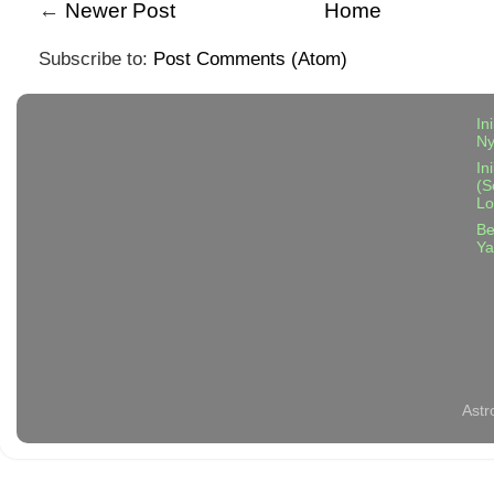
←
Newer Post
Home
Subscribe to:
Post Comments (Atom)
In
N
In
(S
Lo
Be
Ya
Astr